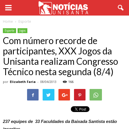
Home
Esporte
Esporte
Jogos
Com número recorde de
participantes, XXX Jogos da
Unisanta realizam Congresso
Técnico nesta segunda (8/4)
por
Elizabeth Faria
-
08/04/2013
166
237 equipes de 33 Faculdades da Baixada Santista estão
inscritas.