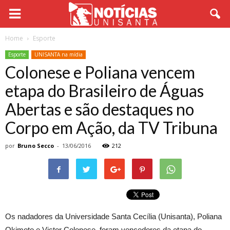
Home
Esporte
Esporte
UNISANTA na mídia
Colonese e Poliana vencem
etapa do Brasileiro de Águas
Abertas e são destaques no
Corpo em Ação, da TV Tribuna
por
Bruno Secco
-
13/06/2016
212
Os nadadores da Universidade Santa Cecília (Unisanta), Poliana
Okimoto e Victor Colonese, foram vencedores da etapa do