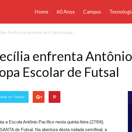
Home
60 Anos
Campus
Tecnologi
ícias
nio Pacífico na semifinal da II Copa Escolar...
santa
ecília enfrenta Antônio
Copa Escolar de Futsal
lhar no Twitter
a a Escola Antônio Pacífico nesta quinta-feira (27/04),
SANTA de Futsal. Na abertura desta rodada semifinal, a