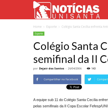
Not
Home
Esporte
Colégio Santa Cecília enfrenta Antô
Uni
Esporte
Colégio Santa C
semifinal da II 
por
Dejair dos Santos
-
26/04/2006
143
Compartilhar no Facebook
Comparti
A equipe sub 11 do Colégio Santa Cecília enfrent
pelas semifinais da II Copa Escolar Fefesp/UNI