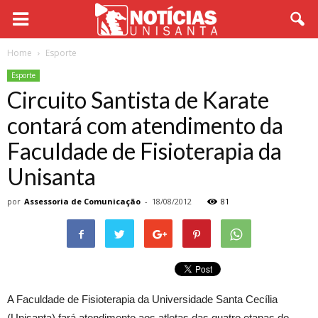
Home
Esporte
Esporte
Circuito Santista de Karate
contará com atendimento da
Faculdade de Fisioterapia da
Unisanta
por
Assessoria de Comunicação
-
18/08/2012
81
A Faculdade de Fisioterapia da Universidade Santa Cecília
(Unisanta) fará atendimento aos atletas das quatro etapas do