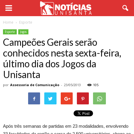
Home
Esporte
Esporte
Jogos
Campeões Gerais serão
conhecidos nesta sexta-feira,
último dia dos Jogos da
Unisanta
por
Assessoria de Comunicação
-
23/05/2013
105
Após três semanas de partidas em 23 modalidades, envolvendo
33 faculdades da região e cerca de 2.500 universitários, chega ao