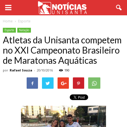
Home
Esporte
Esporte
Natação
Atletas da Unisanta competem
no XXI Campeonato Brasileiro
de Maratonas Aquáticas
por
Rafael Souza
-
20/10/2016
190