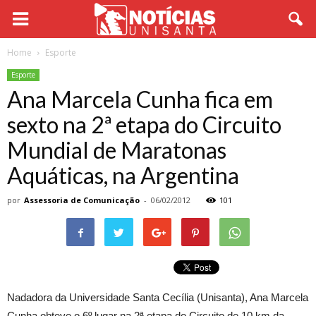
Home
Esporte
Esporte
Ana Marcela Cunha fica em
sexto na 2ª etapa do Circuito
Mundial de Maratonas
Aquáticas, na Argentina
por
Assessoria de Comunicação
-
06/02/2012
101
Nadadora da Universidade Santa Cecília (Unisanta), Ana Marcela
Cunha obteve o 6º lugar na 2ª etapa do Circuito de 10 km da