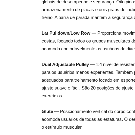
globais de desempenho e segurança. Oito pinos
armazenamento de placas e dois graus de incl
treino. A barra de parada mantém a segurança d
Lat Pulldown/Low Row
— Proporciona movimen
costas, focando todos os grupos musculares do
acomoda confortavelmente os usuários de diver
Dual Adjustable Pulley
— 1:4 nível de resistên
para os usuários menos experientes. Também 
adequados para treinamento focado em esport
ajuste suave e fácil. São 20 posições de ajus
exercícios.
Glute
— Posicionamento vertical do corpo confo
acomoda usuários de todas as estaturas. O d
o estímulo muscular.