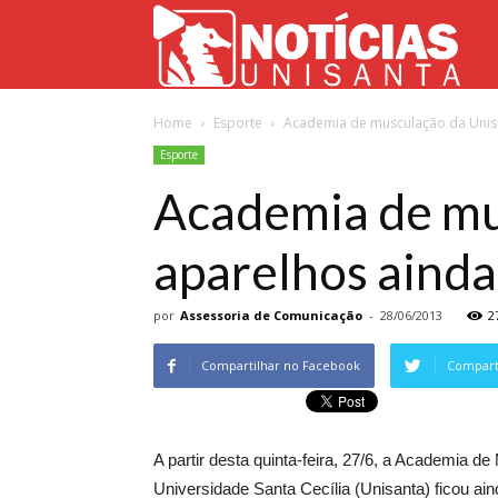
Not
Home
Esporte
Academia de musculação da Unisa
Uni
Esporte
Academia de mu
aparelhos ainda
por
Assessoria de Comunicação
-
28/06/2013
2
Compartilhar no Facebook
Comparti
A partir desta quinta-feira, 27/6, a Academia d
Universidade Santa Cecília (Unisanta) ficou a