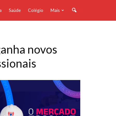
a
Saúde
Colégio
Mais
ganha novos
ssionais