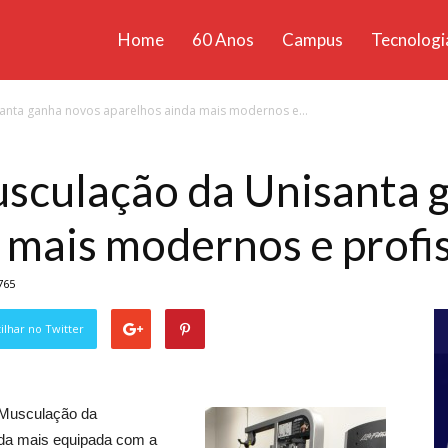
Home
60 Anos
Campus
Tecnologi
ícias
nta ganha novos aparelhos ainda mais modernos e...
santa
sculação da Unisanta 
 mais modernos e profi
765
lhar no Twitter
e Musculação da
inda mais equipada com a