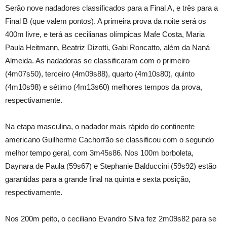
Serão nove nadadores classificados para a Final A, e três para a
Final B (que valem pontos). A primeira prova da noite será os
400m livre, e terá as cecilianas olímpicas Mafe Costa, Maria
Paula Heitmann, Beatriz Dizotti, Gabi Roncatto, além da Naná
Almeida. As nadadoras se classificaram com o primeiro
(4m07s50), terceiro (4m09s88), quarto (4m10s80), quinto
(4m10s98) e sétimo (4m13s60) melhores tempos da prova,
respectivamente.
Na etapa masculina, o nadador mais rápido do continente
americano Guilherme Cachorrão se classificou com o segundo
melhor tempo geral, com 3m45s86. Nos 100m borboleta,
Daynara de Paula (59s67) e Stephanie Balduccini (59s92) estão
garantidas para a grande final na quinta e sexta posição,
respectivamente.
Nos 200m peito, o ceciliano Evandro Silva fez 2m09s82 para se