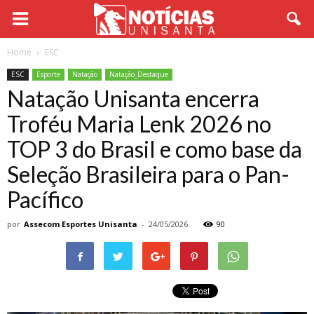
Home
ESC
ESC
Esporte
Natação
Natação_Destaque
Natação Unisanta encerra
Troféu Maria Lenk 2026 no
TOP 3 do Brasil e como base da
Seleção Brasileira para o Pan-
Pacífico
por
Assecom Esportes Unisanta
-
24/05/2026
90