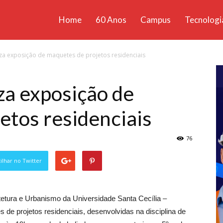
Home
60 Anos
Campus
Tecnologi
ícias
iza exposição de maquetes de projetos residenciais
santa
za exposição de
etos residenciais
76
lhar no Twitter
tetura e Urbanismo da Universidade Santa Cecília –
de projetos residenciais, desenvolvidas na disciplina de