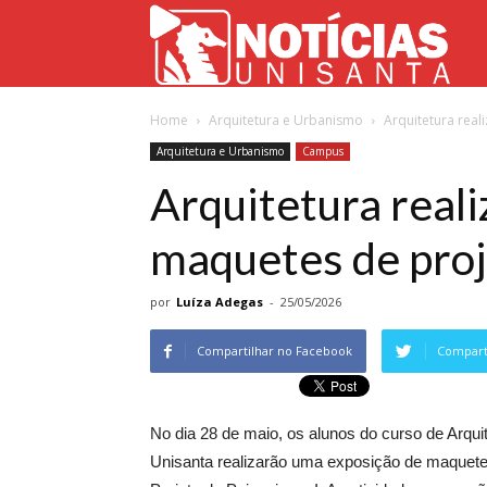
Not
Home
Arquitetura e Urbanismo
Arquitetura real
Uni
Arquitetura e Urbanismo
Campus
Arquitetura reali
maquetes de proj
por
Luíza Adegas
-
25/05/2026
Compartilhar no Facebook
Comparti
No dia 28 de maio, os alunos do curso de Arqui
Unisanta realizarão uma exposição de maquetes 