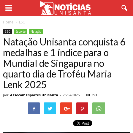
Home
ESC
ESC
Esporte
Natação
Natação Unisanta conquista 6
medalhas e 1 índice para o
Mundial de Singapura no
quarto dia de Troféu Maria
Lenk 2025
por
Assecom Esportes Unisanta
-
25/04/2025
193