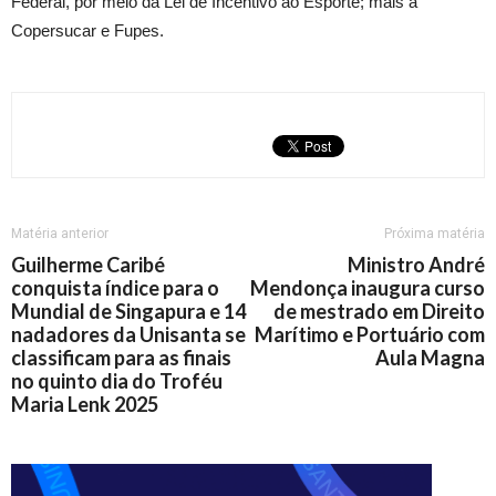
Federal, por meio da Lei de Incentivo ao Esporte; mais a
Copersucar e Fupes.
Matéria anterior
Próxima matéria
Guilherme Caribé
Ministro André
conquista índice para o
Mendonça inaugura curso
Mundial de Singapura e 14
de mestrado em Direito
nadadores da Unisanta se
Marítimo e Portuário com
classificam para as finais
Aula Magna
no quinto dia do Troféu
Maria Lenk 2025