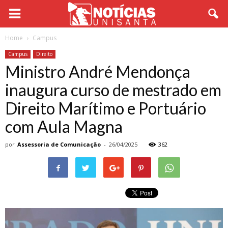
Home
Campus
Campus
Direito
Ministro André Mendonça
inaugura curso de mestrado em
Direito Marítimo e Portuário
com Aula Magna
por
Assessoria de Comunicação
-
26/04/2025
362