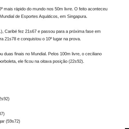
º mais rápido do mundo nos 50m livre. O feito aconteceu
 Mundial de Esportes Aquáticos, em Singapura.
(31), Caribé fez 21s67 e passou para a próxima fase em
ara 21s78 e conquistou o 10º lugar na prova.
u duas finais no Mundial. Pelos 100m livre, o ceciliano
rboleta, ele ficou na oitava posição (22s92).
2s92)
37)
gar (59s72)