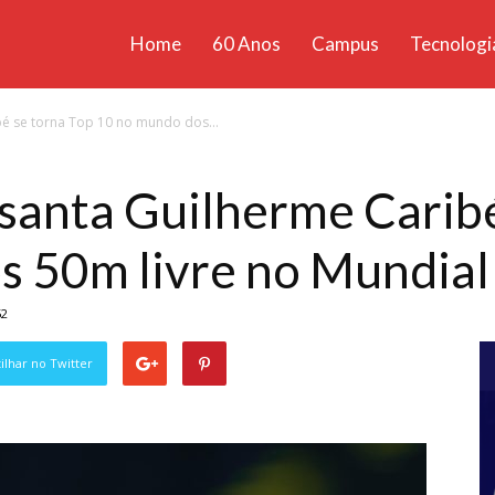
Home
60 Anos
Campus
Tecnologi
ícias
é se torna Top 10 no mundo dos...
santa
santa Guilherme Caribé
s 50m livre no Mundial
52
lhar no Twitter