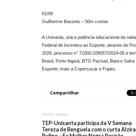
01/08
Guilherme Basseto – 50m costas
A Unisanta, única potência educacional da nata
Federal de Incentivo ao Esporte, através do Pr
2028, processo n° 71000.028057/2024-05 e tem 
Brasil, Porto Itapoá, BTG Pactual, Banco Safra
Esporte; mais a Copersucar e Fupes.
Compartilhar
Matéria anterior
TEP-Unisanta participa da V Semana
Tereza de Benguela com o curta Alzira
Rufino – Eu Mulher Negra Resisto