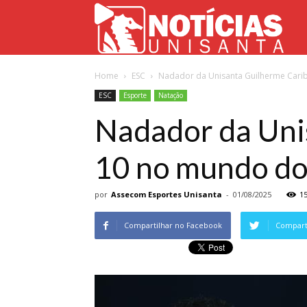
Not
Home
ESC
Nadador da Unisanta Guilherme Carib
Uni
ESC
Esporte
Natação
Nadador da Uni
10 no mundo do
por
Assecom Esportes Unisanta
-
01/08/2025
1
Compartilhar no Facebook
Comparti