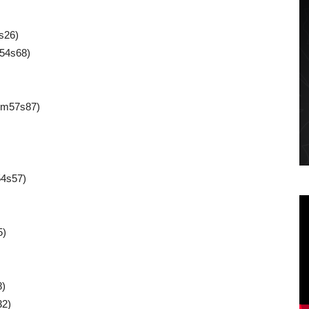
s26)
(54s68)
(1m57s87)
54s57)
5)
8)
32)