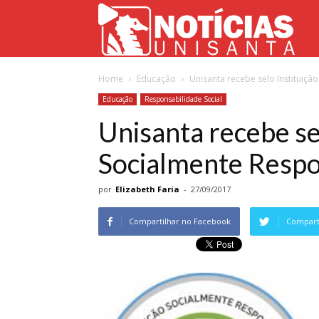
Not
Home
Educação
Unisanta recebe selo Instituiç
Uni
Educação
Responsabilidade Social
Unisanta recebe se
Socialmente Resp
por
Elizabeth Faria
-
27/09/2017
Compartilhar no Facebook
Comparti