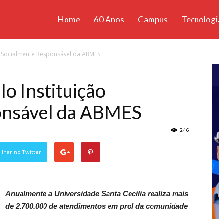
Home
60 Anos
Campus
Tecnologi
ícias
ão Socialmente Responsável da ABMES
santa
lo Instituição
onsável da ABMES
246
lhar no Twitter
Anualmente a Universidade Santa Cecília realiza mais
de 2.700.000 de atendimentos em prol da comunidade