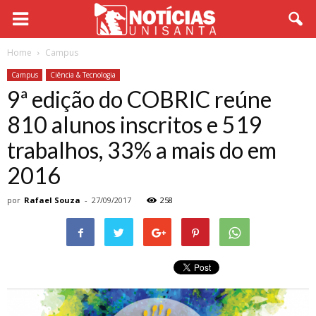
Home
Campus
Campus
Ciência & Tecnologia
9ª edição do COBRIC reúne
810 alunos inscritos e 519
trabalhos, 33% a mais do em
2016
por
Rafael Souza
-
27/09/2017
258