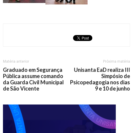
Matéria anterior
Próxima matéria
Graduado em Segurança
Unisanta EaD realiza III
Pública assume comando
Simpósio de
da Guarda Civil Municipal
Psicopedagogia nos dias
de São Vicente
9 e 10 de junho