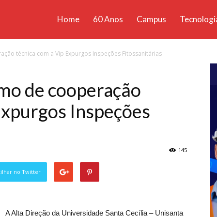
Home
60 Anos
Campus
Tecnologi
ícias
ação técnica com a Vip Expurgos Inspeções Fitossanitárias
santa
rmo de cooperação
Expurgos Inspeções
145
lhar no Twitter
A Alta Direção da Universidade Santa Cecília – Unisanta