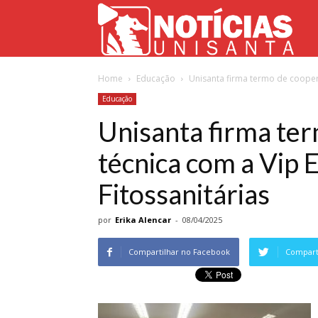
Not
Home
Educação
Unisanta firma termo de cooper
Uni
Educação
Unisanta firma te
técnica com a Vip 
Fitossanitárias
por
Erika Alencar
-
08/04/2025
Compartilhar no Facebook
Comparti