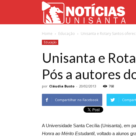
Not
Home
Educação
Unisanta e Rotary Santos oferec
Uni
Educação
Unisanta e Rota
Pós a autores d
por
Cláudia Busto
-
20/02/2013
768
Compartilhar no Facebook
Comparti
A Universidade Santa Cecília (Unisanta), em pa
Honra ao Mérito Estudantil
, voltado a alunos g