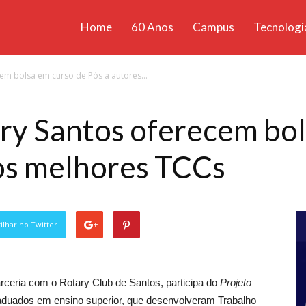
Home
60 Anos
Campus
Tecnologi
ícias
em bolsa em curso de Pós a autores...
santa
ry Santos oferecem bol
os melhores TCCs
lhar no Twitter
rceria com o Rotary Club de Santos, participa do
Projeto
raduados em ensino superior, que desenvolveram Trabalho