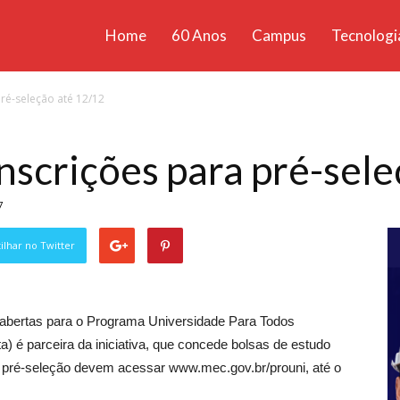
Home
60 Anos
Campus
Tecnologi
ícias
ré-seleção até 12/12
santa
nscrições para pré-sel
7
lhar no Twitter
 abertas para o Programa Universidade Para Todos
a) é parceira da iniciativa, que concede bolsas de estudo
 da pré-seleção devem acessar www.mec.gov.br/prouni, até o