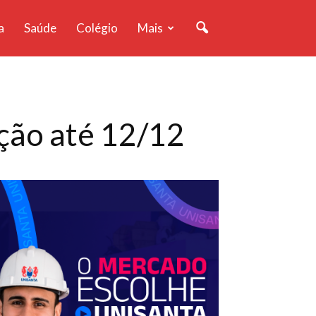
a
Saúde
Colégio
Mais
eção até 12/12