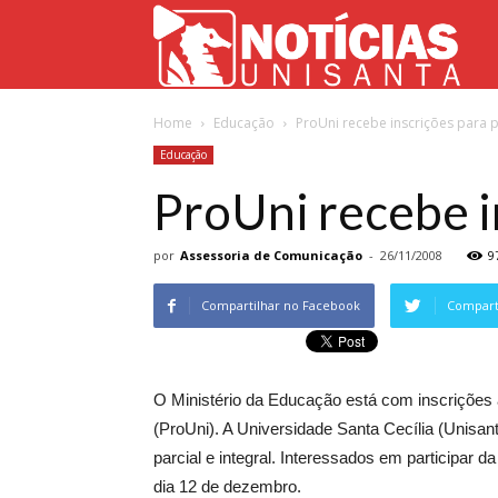
Not
Home
Educação
ProUni recebe inscrições para p
Uni
Educação
ProUni recebe i
por
Assessoria de Comunicação
-
26/11/2008
9
Compartilhar no Facebook
Comparti
O Ministério da Educação está com inscrições
(ProUni). A Universidade Santa Cecília (Unisant
parcial e integral. Interessados em participar
dia 12 de dezembro.