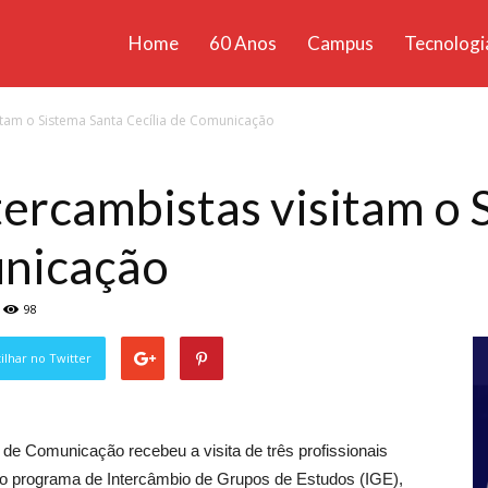
Home
60 Anos
Campus
Tecnologi
ícias
sitam o Sistema Santa Cecília de Comunicação
santa
ntercambistas visitam o
unicação
98
lhar no Twitter
a de Comunicação recebeu a visita de três profissionais
do programa de Intercâmbio de Grupos de Estudos (IGE),