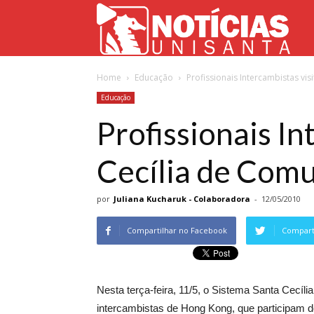
Not
Home
Educação
Profissionais Intercambistas vi
Uni
Educação
Profissionais I
Cecília de Com
por
Juliana Kucharuk - Colaboradora
-
12/05/2010
Compartilhar no Facebook
Comparti
Nesta terça-feira, 11/5, o Sistema Santa Cecíli
intercambistas de Hong Kong, que participam 