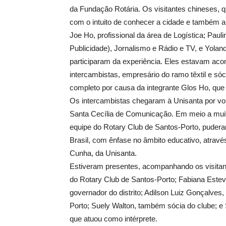
da Fundação Rotária. Os visitantes chineses, 
com o intuito de conhecer a cidade e também a 
Joe Ho, profissional da área de Logística; Paul
Publicidade), Jornalismo e Rádio e TV, e Yolanda
participaram da experiência. Eles estavam ac
intercambistas, empresário do ramo têxtil e s
completo por causa da integrante Glos Ho, qu
Os intercambistas chegaram à Unisanta por vol
Santa Cecília de Comunicação. Em meio a muit
equipe do Rotary Club de Santos-Porto, pude
Brasil, com ênfase no âmbito educativo, atravé
Cunha, da Unisanta.
Estiveram presentes, acompanhando os visitant
do Rotary Club de Santos-Porto; Fabiana Esteve
governador do distrito; Adilson Luiz Gonçalves
Porto; Suely Walton, também sócia do clube; 
que atuou como intérprete.