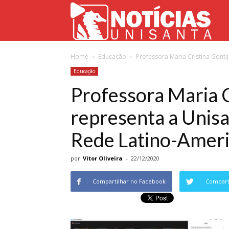
Not
Home
Educação
Professora Maria Cristina Gonti
Uni
Educação
Professora Maria C
representa a Unis
Rede Latino-Ameri
por
Vitor Oliveira
-
22/12/2020
Compartilhar no Facebook
Comparti