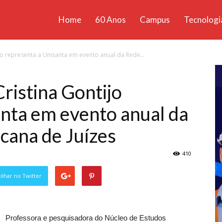
Home
60 Anos
Campus
Tecnologi
ícias
jo representa a Unisanta em evento anual da Rede...
santa
ristina Gontijo
anta em evento anual da
cana de Juízes
410
lhar no Twitter
Professora e pesquisadora do Núcleo de Estudos