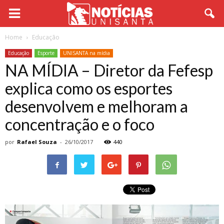
Home
Educação
Educação
Esporte
UNISANTA na mídia
NA MÍDIA – Diretor da Fefesp
explica como os esportes
desenvolvem e melhoram a
concentração e o foco
por
Rafael Souza
-
26/10/2017
440