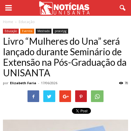
Home
Educação
Educação
Eventos
Mestrado
proextpg
Livro “Mulheres do Una” será
lançado durante Seminário de
Extensão na Pós-Graduação da
UNISANTA
por
Elizabeth Faria
-
17/06/2026
70