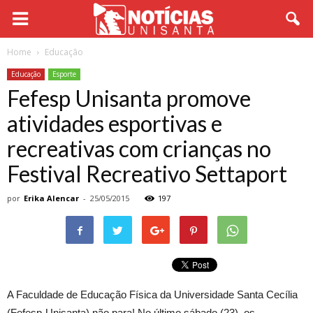
Home
Educação
Educação
Esporte
Fefesp Unisanta promove
atividades esportivas e
recreativas com crianças no
Festival Recreativo Settaport
por
Erika Alencar
-
25/05/2015
197
A Faculdade de Educação Física da Universidade Santa Cecília
(Fefesp-Unisanta) não para! No último sábado (23), os