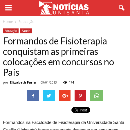
Home
Educação
Educação
Saúde
Formandos de Fisioterapia
conquistam as primeiras
colocações em concursos no
País
por
Elizabeth Faria
-
09/01/2013
174
Formandos na Faculdade de Fisioterapia da Universidade Santa
Cecília (Unisanta) foram novamente destaque em concursos