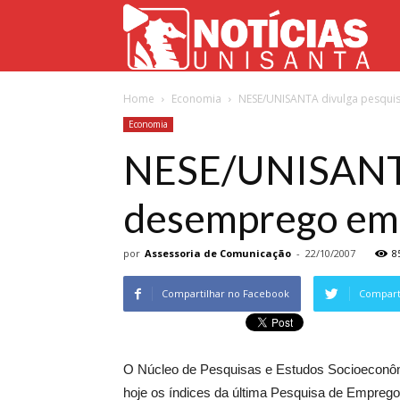
Not
Home
Economia
NESE/UNISANTA divulga pesqui
Uni
Economia
NESE/UNISANTA 
desemprego em
por
Assessoria de Comunicação
-
22/10/2007
8
Compartilhar no Facebook
Comparti
O Núcleo de Pesquisas e Estudos Socioeconôm
hoje os índices da última Pesquisa de Empreg