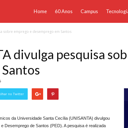
Home
60 Anos
Campus
Tecnologi
ícias
sa sobre emprego e desemprego em Santos
santa
divulga pesquisa sob
 Santos
5
lhar no Twitter
icos da Universidade Santa Cecília (UNISANTA) divulgou
o e Desemprego de Santos (PED). A pesquisa é realizada