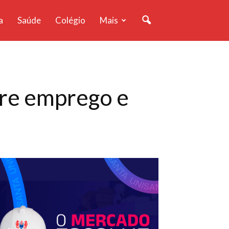
a
Saúde
Colégio
Mais
re emprego e