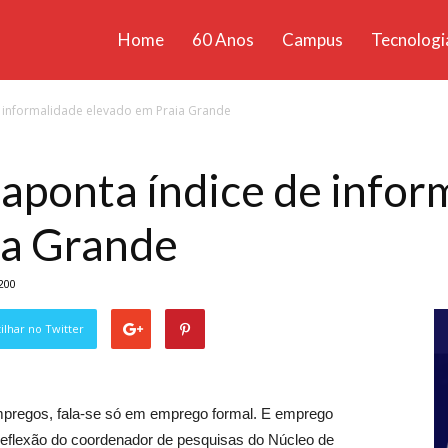
Home
60 Anos
Campus
Tecnologi
ícias
e informalidade elevado em Praia Grande
santa
aponta índice de infor
ia Grande
200
lhar no Twitter
empregos, fala-se só em emprego formal. E emprego
A reflexão do coordenador de pesquisas do Núcleo de