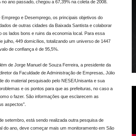
% no ano passado, chegou a 67,39% na coleta de 2008.
e Emprego e Desemprego, os principais objetivos do
ados de outras cidades da Baixada Santista e colaborar
 os lados bons e ruins da economia local. Para essa
e julho, 449 domicílios, totalizando um universo de 1447
valo de confiança é de 95,5%.
além de Jorge Manuel de Souza Ferreira, a presidente da
o diretor da Faculdade de Administração de Empresas, Júlio
dade do material pesquisado pelo NESE/Unisanta e sua
oblemas e os pontos para que as prefeituras, no caso a
como o fazer. São informações que esclarecem as
us aspectos”.
e setembro, está sendo realizada outra pesquisa de
nal do ano, deve começar mais um monitoramento em São