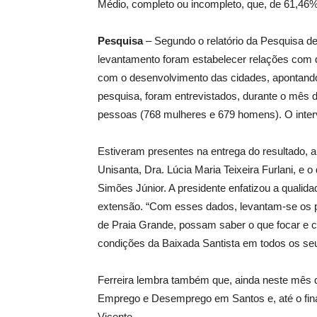
Médio, completo ou incompleto, que, de 61,46
Pesquisa
– Segundo o relatório da Pesquisa d
levantamento foram estabelecer relações com d
com o desenvolvimento das cidades, apontando
pesquisa, foram entrevistados, durante o mês d
pessoas (768 mulheres e 679 homens). O inter
Estiveram presentes na entrega do resultado, 
Unisanta, Dra. Lúcia Maria Teixeira Furlani, e 
Simões Júnior. A presidente enfatizou a quali
extensão. “Com esses dados, levantam-se os pr
de Praia Grande, possam saber o que focar e 
condições da Baixada Santista em todos os se
Ferreira lembra também que, ainda neste mês d
Emprego e Desemprego em Santos e, até o fi
Vicente.