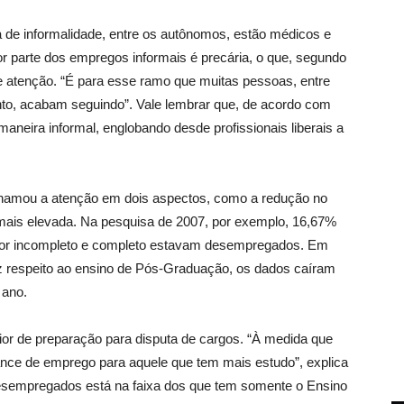
a de informalidade, entre os autônomos, estão médicos e
r parte dos empregos informais é precária, o que, segundo
e atenção. “É para esse ramo que muitas pessoas, entre
o, acabam seguindo”. Vale lembrar que, de acordo com
neira informal, englobando desde profissionais liberais a
hamou a atenção em dois aspectos, como a redução no
is elevada. Na pesquisa de 2007, por exemplo, 16,67%
rior incompleto e completo estavam desempregados. Em
z respeito ao ensino de Pós-Graduação, os dados caíram
 ano.
or de preparação para disputa de cargos. “À medida que
ance de emprego para aquele que tem mais estudo”, explica
desempregados está na faixa dos que tem somente o Ensino