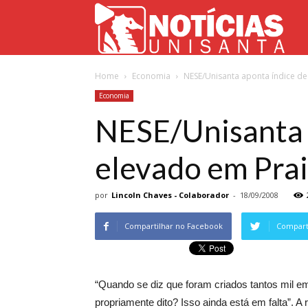
Not
Home
Economia
NESE/Unisanta aponta índice d
Uni
Economia
NESE/Unisanta 
elevado em Pra
por
Lincoln Chaves - Colaborador
-
18/09/2008
Compartilhar no Facebook
Comparti
“Quando se diz que foram criados tantos mil 
propriamente dito? Isso ainda está em falta”. 