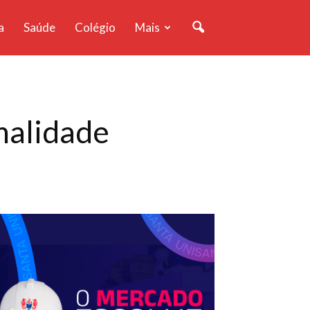
a
Saúde
Colégio
Mais
malidade