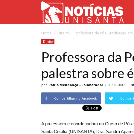
Not
Home
Direito
Professora da Pós-Graduação em Di
Uni
Direito
Professora da P
palestra sobre é
por
Paulo Mendonça - Colaborador
-
08/08/2007
Compartilhar no Facebook
Comparti
A professora e coordenadora do Curso de Pós-
Santa Cecília (UNISANTA), Dra. Sandra Aparecid