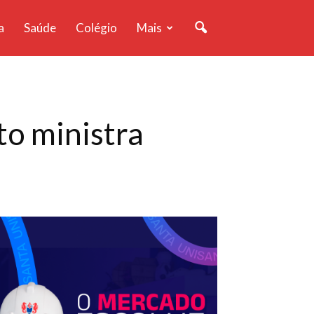
a
Saúde
Colégio
Mais
to ministra