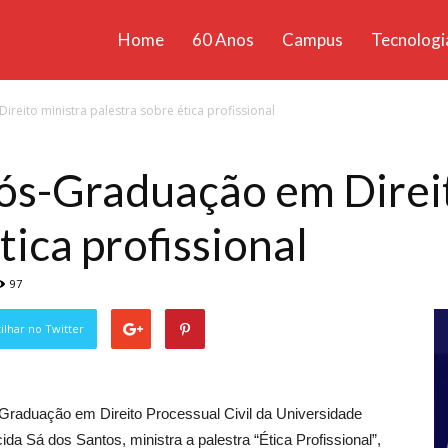
Home
60 Anos
Campus
Tecnologi
ícias
reito ministra palestra sobre ética profissional
santa
ós-Graduação em Direi
tica profissional
97
lhar no Twitter
Graduação em Direito Processual Civil da Universidade
a Sá dos Santos, ministra a palestra “Ética Profissional”,