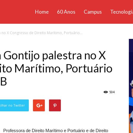
Home
60 Anos
Campus
Tecnologi
ícias
a no X Congresso de Direito Marítimo, Portuário...
santa
 Gontijo palestra no X
ito Marítimo, Portuário
AB
504
lhar no Twitter
Professora de Direito Marítimo e Portuário e de Direito