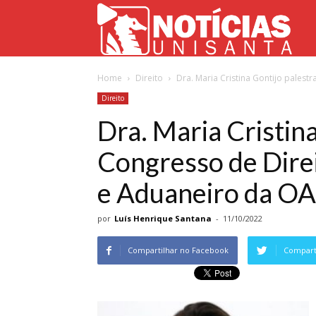
Not
Home
Direito
Dra. Maria Cristina Gontijo palestr
Uni
Direito
Dra. Maria Cristina
Congresso de Dire
e Aduaneiro da O
por
Luís Henrique Santana
-
11/10/2022
Compartilhar no Facebook
Comparti