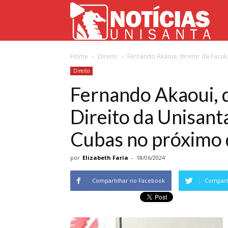
Not
Home
Direito
Fernando Akaoui, diretor da Facul
Uni
Direito
Fernando Akaoui, d
Direito da Unisant
Cubas no próximo 
por
Elizabeth Faria
-
18/06/2024
Compartilhar no Facebook
Comparti