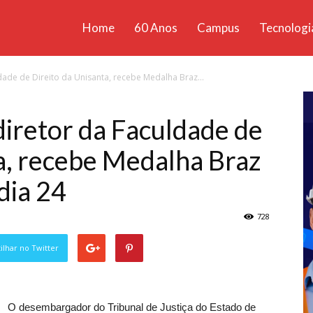
Home
60 Anos
Campus
Tecnologi
ícias
dade de Direito da Unisanta, recebe Medalha Braz...
santa
iretor da Faculdade de
a, recebe Medalha Braz
dia 24
728
lhar no Twitter
O desembargador do Tribunal de Justiça do Estado de