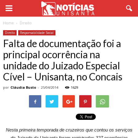
Home
Direito
Direito
Responsabilidade Social
Falta de documentação foi a
principal ocorrência na
unidade do Juizado Especial
Cível – Unisanta, no Concais
por
Cláudia Busto
-
25/04/2014
1629
Nesta primeira temporada de cruzeiros que contou os serviços
do Juizado da Unisanta foram registradas 327 ocorrências