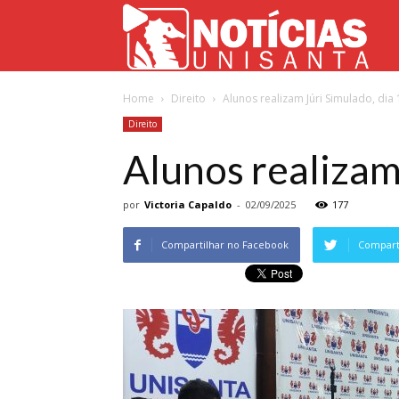
Not
Home
Direito
Alunos realizam Júri Simulado, dia 
Uni
Direito
Alunos realizam
por
Victoria Capaldo
-
02/09/2025
177
Compartilhar no Facebook
Comparti