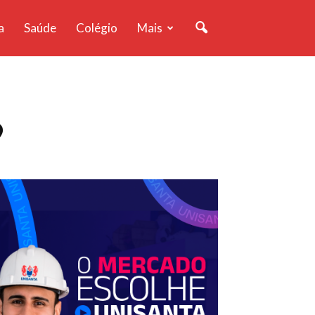
a
Saúde
Colégio
Mais
9