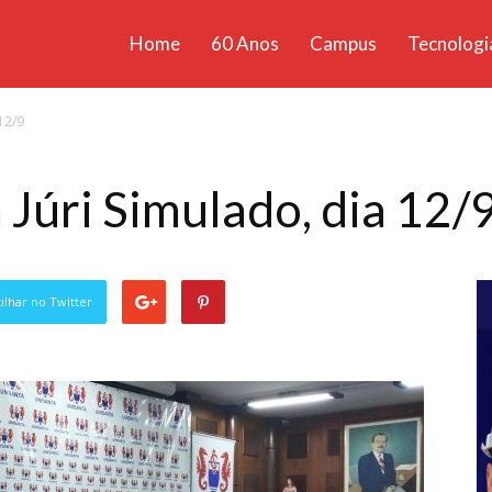
Home
60 Anos
Campus
Tecnologi
ícias
12/9
santa
 Júri Simulado, dia 12/
lhar no Twitter