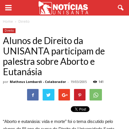
Home
Direito
Direito
Alunos de Direito da
UNISANTA participam de
palestra sobre Aborto e
Eutanásia
por
Matheus Lombardi - Colaborador
-
19/03/2005
141
“Aborto e eutanásia: vida e morte” foi o tema discutido pelo
alunos do 5º ano do curso de Direito da Universidade Santa