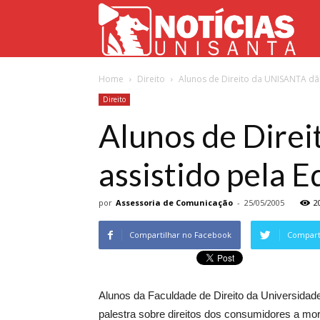
Not
Home
Direito
Alunos de Direito da UNISANTA dão
Uni
Direito
Alunos de Dire
assistido pela 
por
Assessoria de Comunicação
-
25/05/2005
2
Compartilhar no Facebook
Comparti
Alunos da Faculdade de Direito da Universidad
palestra sobre direitos dos consumidores a mo