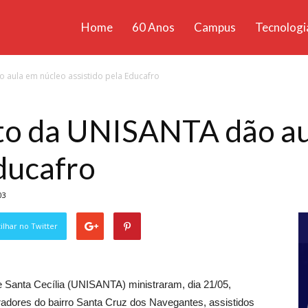
Home
60 Anos
Campus
Tecnologi
ícias
 aula em núcleo assistido pela Educafro
santa
ito da UNISANTA dão au
Educafro
03
lhar no Twitter
e Santa Cecília (UNISANTA) ministraram, dia 21/05,
radores do bairro Santa Cruz dos Navegantes, assistidos