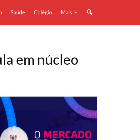
a
Saúde
Colégio
Mais
la em núcleo