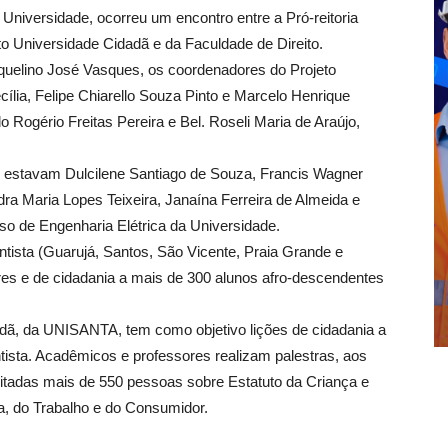
Universidade, ocorreu um encontro entre a Pró-reitoria
Universidade Cidadã e da Faculdade de Direito.
quelino José Vasques, os coordenadores do Projeto
lia, Felipe Chiarello Souza Pinto e Marcelo Henrique
Rogério Freitas Pereira e Bel. Roseli Maria de Araújo,
 estavam Dulcilene Santiago de Souza, Francis Wagner
a Maria Lopes Teixeira, Janaína Ferreira de Almeida e
o de Engenharia Elétrica da Universidade.
tista (Guarujá, Santos, São Vicente, Praia Grande e
res e de cidadania a mais de 300 alunos afro-descendentes
dã, da UNISANTA, tem como objetivo lições de cidadania a
ista. Acadêmicos e professores realizam palestras, aos
itadas mais de 550 pessoas sobre Estatuto da Criança e
a, do Trabalho e do Consumidor.