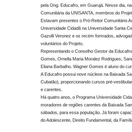
pela Ong. Educafro, em Guarujá. Nesse dia, na 
Comunitária da UNISANTA, membros do Projeto 
Estavam presentes o Pró-Reitor Comunitário A
Universidade Cidadã na Universidade Santa Cecí
Gazolli Veronez e os recém formados, advogado 
voluntários do Projeto.
Representando o Conselho Gestor da Educafro
Gomes, Ornella Maria Moralez Rodrigues, Sandr
Eliana Barbalho. Wagner Gomes é aluno do curs
A Educafro possui nove núcleos na Baixada San
Cubatão), proporcionando cursos pré-vestibula
e carentes.
Há quatro anos, o Programa Universidade Cida
moradores de regiões carentes da Baixada Sant
sábados, para essa população. Já foram capac
do Adolescente, Direito Fundamental, da Famíli