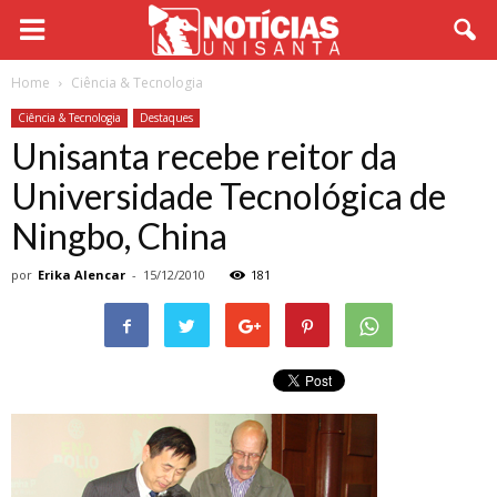
Home
Ciência & Tecnologia
Ciência & Tecnologia
Destaques
Unisanta recebe reitor da
Universidade Tecnológica de
Ningbo, China
por
Erika Alencar
-
15/12/2010
181