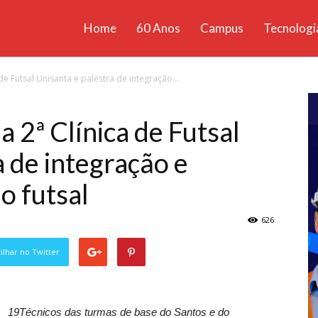
Home
60 Anos
Campus
Tecnologi
ícias
e Futsal Unisanta e palestra de integração...
santa
 2ª Clínica de Futsal
a de integração e
o futsal
626
lhar no Twitter
19Técnicos das turmas de base do Santos e do