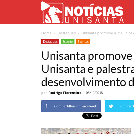
Not
Home
Destaques
Unisanta promove a 2ª Clínica d
Uni
Destaques
Esporte
Eventos
Unisanta promove a
Unisanta e palestr
desenvolvimento d
por
Rodrigo Florentino
-
03/10/2018
Compartilhar no Facebook
Comparti