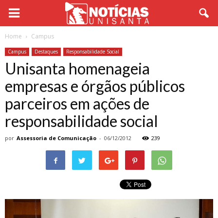
Home
Campus
Campus
Destaques
Responsabilidade Social
Unisanta homenageia
empresas e órgãos públicos
parceiros em ações de
responsabilidade social
por
Assessoria de Comunicação
-
06/12/2012
239