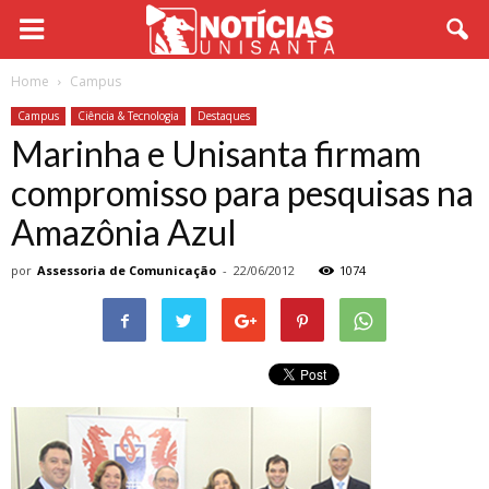
Home
Campus
Campus
Ciência & Tecnologia
Destaques
Marinha e Unisanta firmam
compromisso para pesquisas na
Amazônia Azul
por
Assessoria de Comunicação
-
22/06/2012
1074