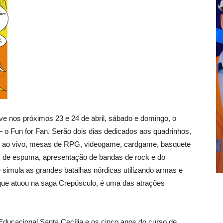
ve nos próximos 23 e 24 de abril, sábado e domingo, o
— o Fun for Fan. Serão dois dias dedicados aos quadrinhos,
s ao vivo, mesas de RPG, videogame, cardgame, basquete
s de espuma, apresentação de bandas de rock e do
simula as grandes batalhas nórdicas utilizando armas e
 que atuou na saga Crepúsculo, é uma das atrações
ucacional Santa Cecília e os cinco anos do curso de