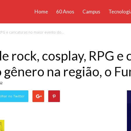
Home
60 Anos
Campus
Tecnologi
ícias
PG e caricaturas no maior evento do...
santa
e rock, cosplay, RPG e 
 gênero na região, o Fu
52
lhar no Twitter