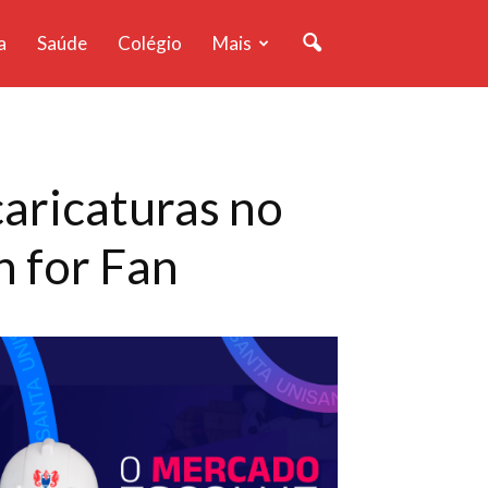
a
Saúde
Colégio
Mais
caricaturas no
n for Fan