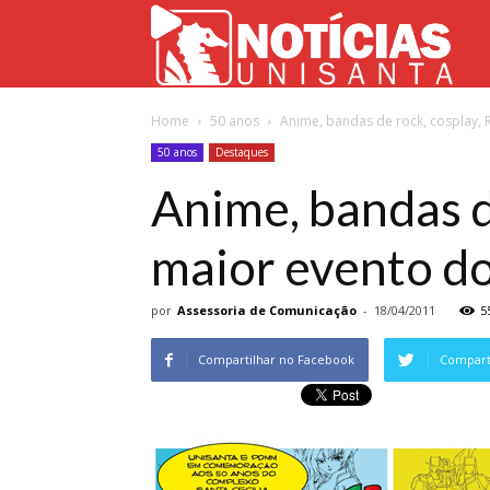
Not
Home
50 anos
Anime, bandas de rock, cosplay, R
Uni
50 anos
Destaques
Anime, bandas d
maior evento do
por
Assessoria de Comunicação
-
18/04/2011
5
Compartilhar no Facebook
Comparti