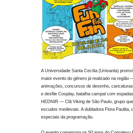
A Universidade Santa Cecília (Unisanta) promo
maior evento do gênero já realizado na região 
animações, concursos de desenho, caricatura
e desfile Cosplay, batalha campal com espada
HEDNIR — Clã Viking de São Paulo, grupo que 
escudos medievais. A dubladora Flora Paulita,
especiais da programação.
O evento comemora os 50 anos do Complexo Ed