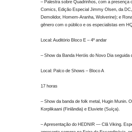
– Palestra sobre Quadrinhos, com a presença d
Comics, Edição Especial Jimmy Olsen, da DC, 
Demolidor, Homem-Aranha, Wolverine); e Rona
gênero com o público e os especialistas em H
Local: Auditório Bloco E – 4º andar
– Show da Banda Heróis do Novo Dia seguida d
Local: Palco de Shows – Bloco A
17 horas
– Show da banda de folk metal, Hugin Munin. O
Korplikaani (Finlândia) e Eluviete (Suíça).
– Apresentação do HEDNIR — Clã Viking. Especia
apresenta sempre na Feira da Escandinávia, 