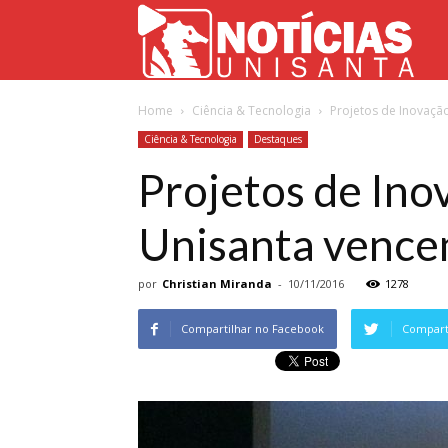
Not
Home
Ciência & Tecnologia
Projetos de Inovaçã
Uni
Ciência & Tecnologia
Destaques
Projetos de Ino
Unisanta venc
por
Christian Miranda
-
10/11/2016
1278
Compartilhar no Facebook
Comparti