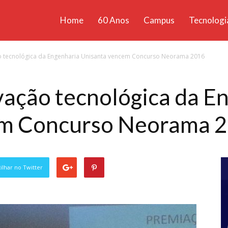
Home
60 Anos
Campus
Tecnologi
ícias
o tecnológica da Engenharia Unisanta vencem Concurso Neorama 2016
santa
vação tecnológica da E
em Concurso Neorama 
lhar no Twitter