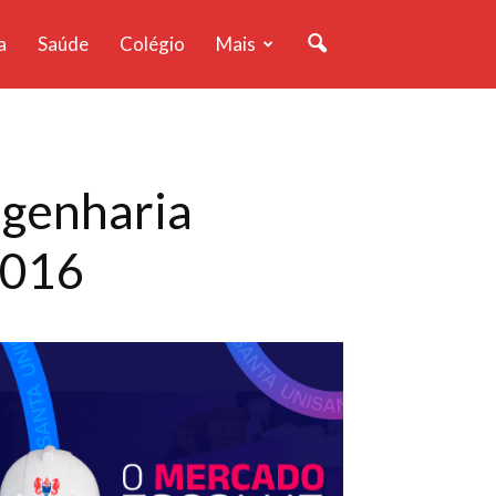
a
Saúde
Colégio
Mais
ngenharia
2016