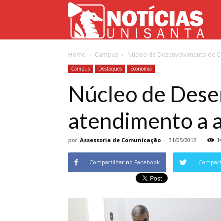
Not
Home
Campus
Núcleo de Desenvolvimento de Car
Uni
Campus
Destaques
Economia
Núcleo de Desen
atendimento a a
por
Assessoria de Comunicação
-
31/05/2012
1
Compartilhar no Facebook
Comparti