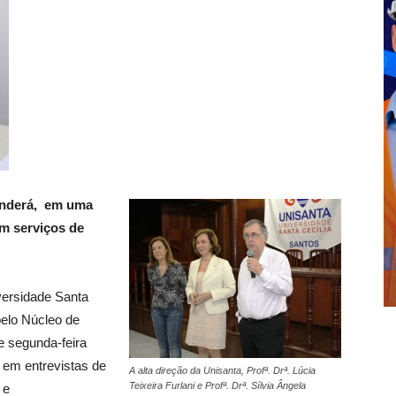
tenderá, em uma
m serviços de
versidade Santa
pelo Núcleo de
e segunda-feira
s em entrevistas de
A alta direção da Unisanta, Profª. Drª. Lúcia
Teixeira Furlani e Profª. Drª. Sílvia Ângela
 e