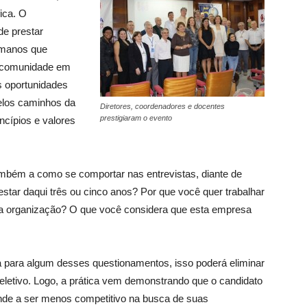
fica. O
e prestar
umanos que
 comunidade em
as oportunidades
elos caminhos da
Diretores, coordenadores e docentes
prestigiaram o evento
ncípios e valores
mbém a como se comportar nas entrevistas, diante de
tar daqui três ou cinco anos? Por que você quer trabalhar
a organização? O que você considera que esta empresa
a para algum desses questionamentos, isso poderá eliminar
eletivo. Logo, a prática vem demonstrando que o candidato
tende a ser menos competitivo na busca de suas