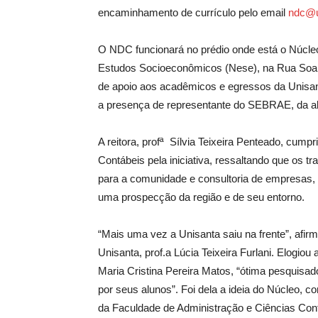
encaminhamento de currículo pelo email
ndc@u
O NDC funcionará no prédio onde está o Núcle
Estudos Socioeconômicos (Nese), na Rua Soar
de apoio aos acadêmicos e egressos da Unisanta
a presença de representante do SEBRAE, da alt
A reitora, profª Sílvia Teixeira Penteado, cum
Contábeis pela iniciativa, ressaltando que os
para a comunidade e consultoria de empresas, 
uma prospecção da região e de seu entorno.
“Mais uma vez a Unisanta saiu na frente”, afir
Unisanta, prof.a Lúcia Teixeira Furlani. Elogiou a
Maria Cristina Pereira Matos, “ótima pesquisad
por seus alunos”. Foi dela a ideia do Núcleo, co
da Faculdade de Administração e Ciências Cont