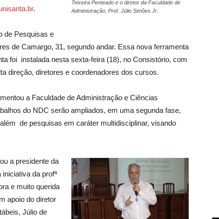
Teixeira Penteado e o diretor da Faculdade de
nisanta.br
.
Administração, Prof. Júlio Simões Jr.
o de Pesquisas e
es de Camargo, 31, segundo andar. Essa nova ferramenta
 foi instalada nesta sexta-feira (18), no Consistório, com
a direção, diretores e coordenadores dos cursos.
primentou a Faculdade de Administração e Ciências
 trabalhos do NDC serão ampliados, em uma segunda fase,
além de pesquisas em caráter multidisciplinar, visando
mou a presidente da
 iniciativa da profª
ora e muito querida
m apoio do diretor
ábeis, Júlio de