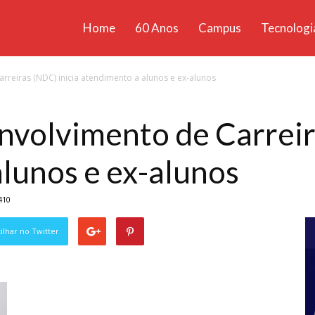
Home
60 Anos
Campus
Tecnologi
ícias
reiras (NDC) inicia atendimento a alunos e ex-alunos
santa
volvimento de Carreira
lunos e ex-alunos
410
lhar no Twitter