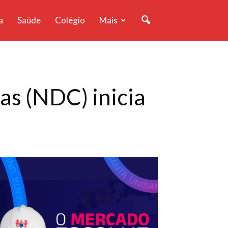
a
Saúde
Colégio
Mais
s (NDC) inicia