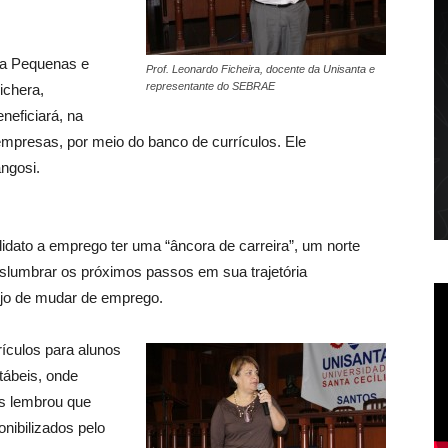
o a Pequenas e
Prof. Leonardo Ficheira, docente da Unisanta e
representante do SEBRAE
ichera,
neficiará, na
presas, por meio do banco de currículos. Ele
angosi.
didato a emprego ter uma “âncora de carreira”, um norte
slumbrar os próximos passos em sua trajetória
sejo de mudar de emprego.
ículos para alunos
tábeis, onde
os lembrou que
nibilizados pelo