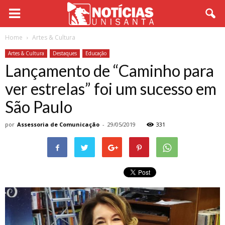
Home
Artes & Cultura
Artes & Cultura
Destaques
Educação
Lançamento de “Caminho para
ver estrelas” foi um sucesso em
São Paulo
por
Assessoria de Comunicação
-
29/05/2019
331