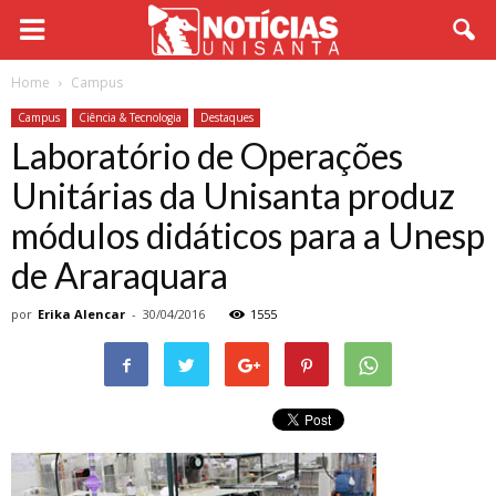
Home
Campus
Campus
Ciência & Tecnologia
Destaques
Laboratório de Operações
Unitárias da Unisanta produz
módulos didáticos para a Unesp
de Araraquara
por
Erika Alencar
-
30/04/2016
1555