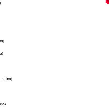
)
na)
a)
minina)
ina)