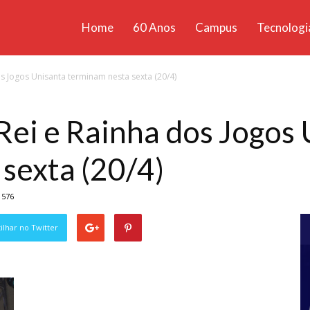
Home
60 Anos
Campus
Tecnologi
ícias
os Jogos Unisanta terminam nesta sexta (20/4)
santa
 Rei e Rainha dos Jogos
sexta (20/4)
576
lhar no Twitter