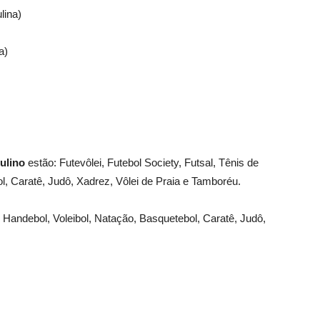
ina)
a)
ulino
estão: Futevôlei, Futebol Society, Futsal, Tênis de
l, Caratê, Judô, Xadrez, Vôlei de Praia e Tamboréu.
 Handebol, Voleibol, Natação, Basquetebol, Caratê, Judô,