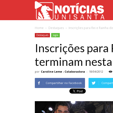
Not
Home
Destaques
Inscrições para Rei e Rainha d
Uni
Destaques
Jogos
Inscrições para
terminam nesta 
por
Caroline Leme - Colaboradora
-
18/04/2012
Compartilhar no Facebook
Comparti