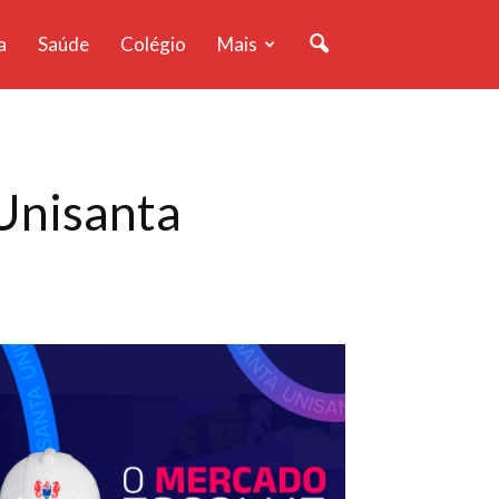
a
Saúde
Colégio
Mais
 Unisanta