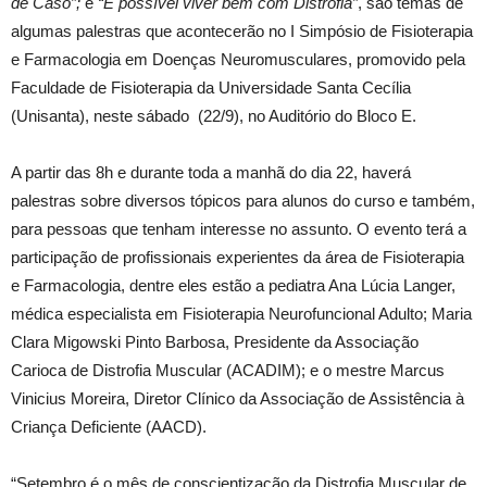
de Caso”;
e
“É possível viver bem com Distrofia”
, são temas de
algumas palestras que acontecerão no I Simpósio de Fisioterapia
e Farmacologia em Doenças Neuromusculares, promovido pela
Faculdade de Fisioterapia da Universidade Santa Cecília
(Unisanta), neste sábado (22/9), no Auditório do Bloco E.
A partir das 8h e durante toda a manhã do dia 22, haverá
palestras sobre diversos tópicos para alunos do curso e também,
para pessoas que tenham interesse no assunto. O evento terá a
participação de profissionais experientes da área de Fisioterapia
e Farmacologia, dentre eles estão a pediatra Ana Lúcia Langer,
médica especialista em Fisioterapia Neurofuncional Adulto; Maria
Clara Migowski Pinto Barbosa, Presidente da Associação
Carioca de Distrofia Muscular (ACADIM); e o mestre Marcus
Vinicius Moreira, Diretor Clínico da Associação de Assistência à
Criança Deficiente (AACD).
“Setembro é o mês de conscientização da Distrofia Muscular de