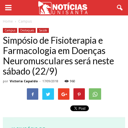
Home
Campus
Campus
Destaques
Saúde
Simpósio de Fisioterapia e
Farmacologia em Doenças
Neuromusculares será neste
sábado (22/9)
por
Victoria Capaldo
-
17/09/2018
960