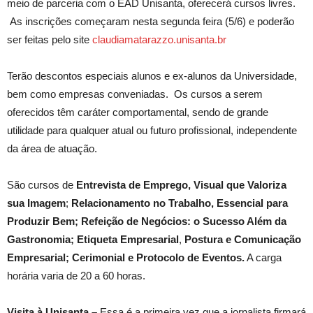
meio de parceria com o EAD Unisanta, oferecerá cursos livres.
As inscrições começaram nesta segunda feira (5/6) e poderão
ser feitas pelo site
claudiamatarazzo.unisanta.br
Terão descontos especiais alunos e ex-alunos da Universidade,
bem como empresas conveniadas. Os cursos a serem
oferecidos têm caráter comportamental, sendo de grande
utilidade para qualquer atual ou futuro profissional, independente
da área de atuação.
São cursos de
Entrevista de Emprego,
Visual que
Valoriza
sua Imagem
;
Relacionamento no Trabalho, Essencial para
Produzir Bem;
Refeição de
Negócios: o Sucesso Além da
Gastronomia;
Etiqueta Empresarial
,
Postura e Comunicação
Empresarial;
Cerimonial e Protocolo de Eventos.
A carga
horária varia de 20 a 60 horas.
Visita à Unisanta –
Essa é a primeira vez que a jornalista firmará