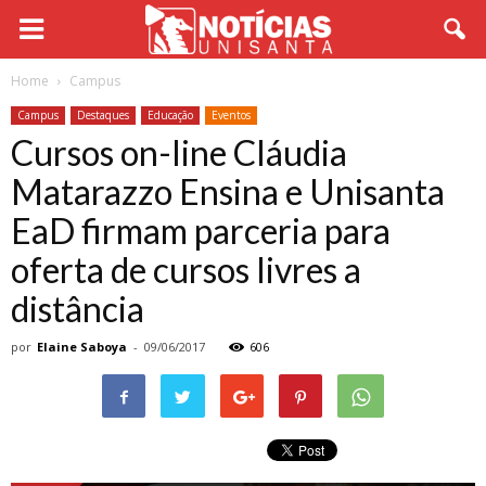
Home
Campus
Campus
Destaques
Educação
Eventos
Cursos on-line Cláudia
Matarazzo Ensina e Unisanta
EaD firmam parceria para
oferta de cursos livres a
distância
por
Elaine Saboya
-
09/06/2017
606