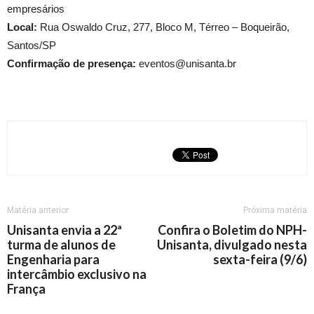
empresários
Local:
Rua Oswaldo Cruz, 277, Bloco M, Térreo – Boqueirão,
Santos/SP
C
onfirmação de presença:
eventos@unisanta.br
Matéria anterior
Próxima matéria
Unisanta envia a 22ª
Confira o Boletim do NPH-
turma de alunos de
Unisanta, divulgado nesta
Engenharia para
sexta-feira (9/6)
intercâmbio exclusivo na
França