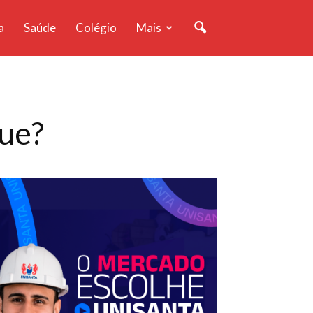
a
Saúde
Colégio
Mais
que?