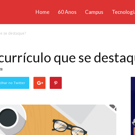
Home
60 Anos
Campus
Tecnologi
ícias
ue se destaque?
santa
urrículo que se desta
28
lhar no Twitter