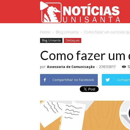
Not
Home
Blog Unisanta
Como fazer um currículo q
Uni
Blog Unisanta
Destaques
Como fazer um c
por
Assessoria de Comunicação
-
27/07/2017
7
Compartilhar no Facebook
Comparti