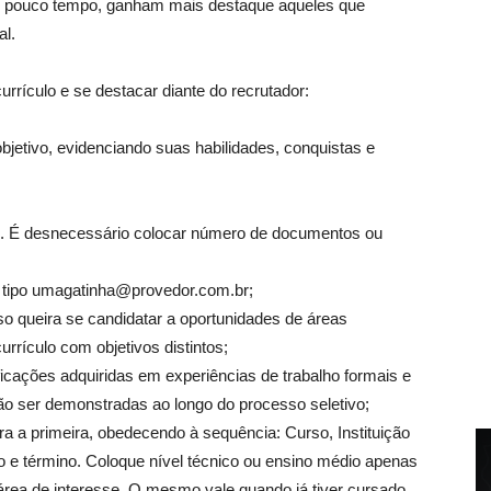
ão pouco tempo, ganham mais destaque aqueles que
l.
rrículo e se destacar diante do recrutador:
bjetivo, evidenciando suas habilidades, conquistas e
o. É desnecessário colocar número de documentos ou
do tipo umagatinha@provedor.com.br;
o queira se candidatar a oportunidades de áreas
rrículo com objetivos distintos;
icações adquiridas em experiências de trabalho formais e
ão ser demonstradas ao longo do processo seletivo;
a a primeira, obedecendo à sequência: Curso, Instituição
o e término. Coloque nível técnico ou ensino médio apenas
 área de interesse. O mesmo vale quando já tiver cursado