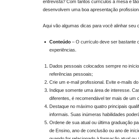
entrevista? Com tantos currículos à mesa e t
desenvolvem uma boa apresentação profissiona
Aqui vão algumas dicas para você alinhar seu cu
Conteúdo
– O currículo deve ser bastante o
experiências.
Dados pessoais colocados sempre no iníci
referências pessoais;
Crie um e-mail profissional. Evite e-mails 
Indique somente uma área de interesse. Cas
diferentes, é recomendável ter mais de um cu
Destaque no máximo quatro principais qualif
informais. Suas inúmeras habilidades poder
Ordene de sua atual ou última graduação par
de Ensino, ano de conclusão ou ano de iníci
quando for relacionado à formação atual ou