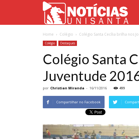
Not
Home
Colégio
Colégio Santa Cecília brilha nos 
Uni
Colégio
Destaques
Colégio Santa Ce
Juventude 201
por
Christian Miranda
-
16/11/2016
499
Compartilhar no Facebook
Comparti