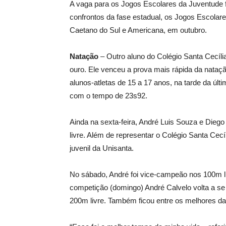
A vaga para os Jogos Escolares da Juventude f
confrontos da fase estadual, os Jogos Escola
Caetano do Sul e Americana, em outubro.
Natação
– Outro aluno do Colégio Santa Cecíl
ouro. Ele venceu a prova mais rápida da nataç
alunos-atletas de 15 a 17 anos, na tarde da últ
com o tempo de 23s92.
Ainda na sexta-feira, André Luis Souza e Di
livre. Além de representar o Colégio Santa Cecí
juvenil da Unisanta.
No sábado, André foi vice-campeão nos 100m li
competição (domingo) André Calvelo volta a s
200m livre. Também ficou entre os melhores d