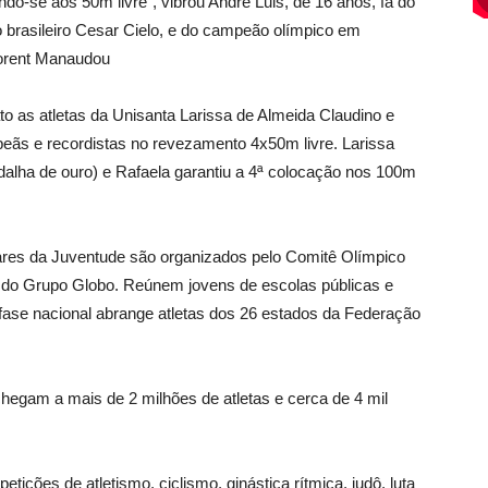
ndo-se aos 50m livre”, vibrou André Luis, de 16 anos, fã do
brasileiro Cesar Cielo, e do campeão olímpico em
lorent Manaudou
o as atletas da Unisanta Larissa de Almeida Claudino e
eãs e recordistas no revezamento 4x50m livre. Larissa
alha de ouro) e Rafaela garantiu a 4ª colocação nos 100m
res da Juventude são organizados pelo Comitê Olímpico
 e do Grupo Globo. Reúnem jovens de escolas públicas e
 fase nacional abrange atletas dos 26 estados da Federação
hegam a mais de 2 milhões de atletas e cerca de 4 mil
ições de atletismo, ciclismo, ginástica rítmica, judô, luta