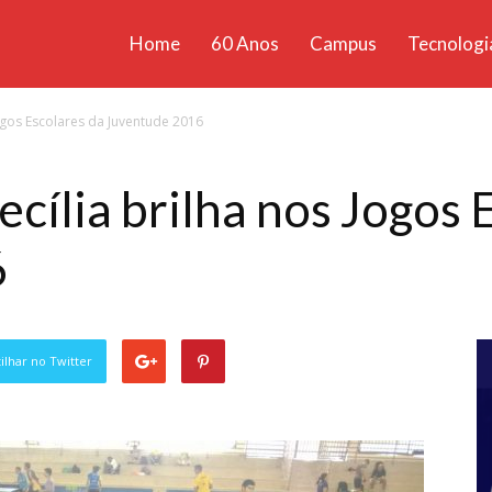
Home
60 Anos
Campus
Tecnologi
ícias
Jogos Escolares da Juventude 2016
santa
cília brilha nos Jogos 
6
lhar no Twitter