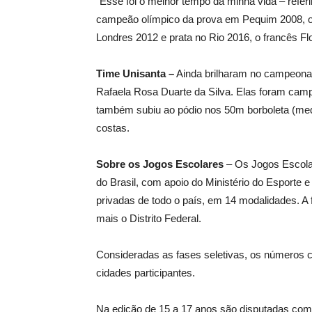
“Esse foi o melhor tempo da minha vida – referi
campeão olímpico da prova em Pequim 2008, o 
Londres 2012 e prata no Rio 2016, o francês F
Time Unisanta –
Ainda brilharam no campeonat
Rafaela Rosa Duarte da Silva. Elas foram camp
também subiu ao pódio nos 50m borboleta (med
costas.
Sobre os Jogos Escolares
– Os Jogos Escola
do Brasil, com apoio do Ministério do Esporte
privadas de todo o país, em 14 modalidades. A
mais o Distrito Federal.
Consideradas as fases seletivas, os números c
cidades participantes.
Na edição de 15 a 17 anos são disputadas compet