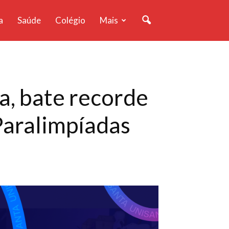
a
Saúde
Colégio
Mais
a, bate recorde
Paralimpíadas