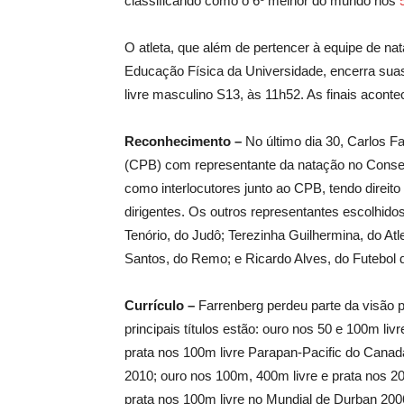
classificando como o 6º melhor do mundo nos
O atleta, que além de pertencer à equipe de n
Educação Física da Universidade, encerra suas
livre masculino S13, às 11h52. As finais acont
Reconhecimento –
No último dia 30, Carlos Fa
(CPB) com representante da natação no Conselh
como interlocutores junto ao CPB, tendo direit
dirigentes. Os outros representantes escolhido
Tenório, do Judô; Terezinha Guilhermina, do A
Santos, do Remo; e Ricardo Alves, do Futebol 
Currículo –
Farrenberg perdeu parte da visão 
principais títulos estão: ouro nos 50 e 100m l
prata nos 100m livre Parapan-Pacific do Canad
2010; ouro nos 100m, 400m livre e prata nos
prata nos 100m livre no Mundial de Durban 200