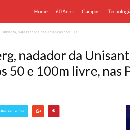
Home
60 Anos
Campus
Tecnologi
ícias
 Unisanta, bate recorde das Américas nos 50 e...
santa
rg, nadador da Unisant
s 50 e 100m livre, nas 
lhar no Twitter