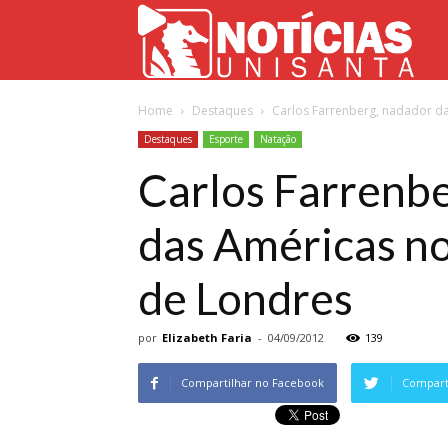
Not
Home
Destaques
Carlos Farrenberg, nadador da
Uni
Destaques
Esporte
Natação
Carlos Farrenbe
das Américas no
de Londres
por
Elizabeth Faria
-
04/09/2012
139
Compartilhar no Facebook
Comparti