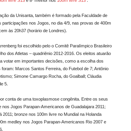
50m livre S13
e 8º melhor nos
100m livre S13
.
atação da Unisanta, também é formado pela Faculdade de
 participações nos Jogos, no dia 4/9, nas provas de 400m
ecem às 20h37 (horário de Londres).
rrenberg foi escolhido pelo o Comitê Paralímpico Brasileiro
o dos Atletas – quadriênio 2012-2016. Os eleitos atuarão
o a votar em importantes decisões, como a escolha dos
s foram: Marcos Santos Ferreira, do Futebol de 7; Antônio
tletismo; Simone Camargo Rocha, do Goalball; Cláudia
de 5.
por conta de uma toxoplasmose congênita. Entre os seus
ivre nos Jogos Parapan-Americanos de Guadalajara 2011;
á 2011; bronze nos 100m livre no Mundial na Holanda
 200m medley nos Jogos Parapan-Americanos Rio 2007 e
6.